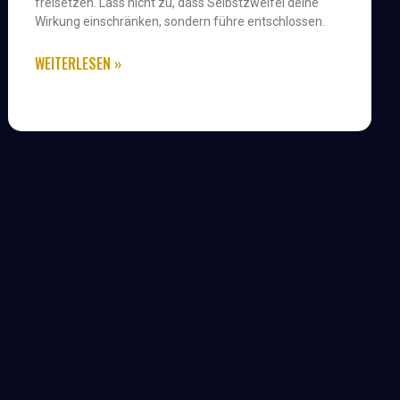
freisetzen. Lass nicht zu, dass Selbstzweifel deine
Wirkung einschränken, sondern führe entschlossen.
WEITERLESEN »